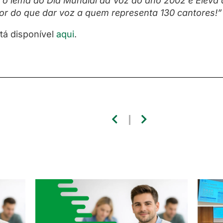
“o lema do Dia Mundial da Voz do ano 2002 é Eleva a
r do que dar voz a quem representa 130 cantores!
stá disponível
aqui
.