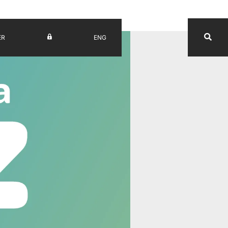
ER
ENG
UV