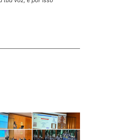
 tua voz, e por isso
”