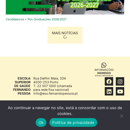
Candidaturas • Pós-Graduações 2026/2027
MAIS NOTÍCIAS
INFORMAÇÕES
INGRESSO
APENAS MENSAGENS
ESCOLA
Rua Delfim Maia, 334
SUPERIOR
4200-253 Porto
DE SAÚDE
T. 22 507 1300 (chamada
FERNANDO
para rede fixa nacional)
PESSOA
info@ess.fernandopessoa.pt
FFP © 1994
INFORMAÇÃO LEGAL
Ao continuar a navegar no site, está a concordar com o uso de
cookies.
Ok
Politica de privacidade