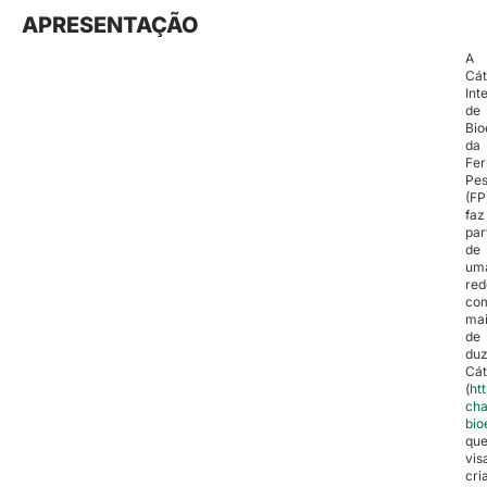
APRESENTAÇÃO
A
Cát
Int
de
Bio
da
Fe
Pe
(FP
faz
par
de
um
red
co
ma
de
duz
Cát
(
ht
cha
bio
qu
vi
cria