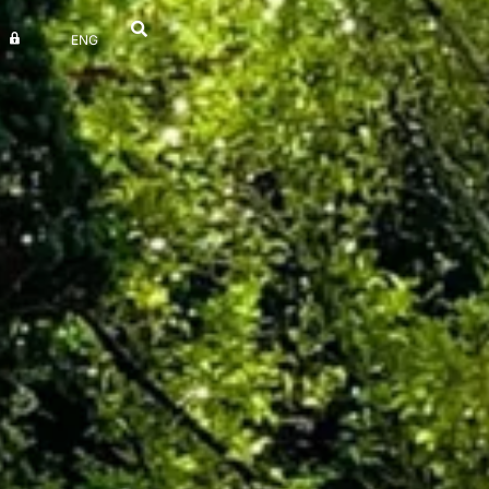
ENG
UV