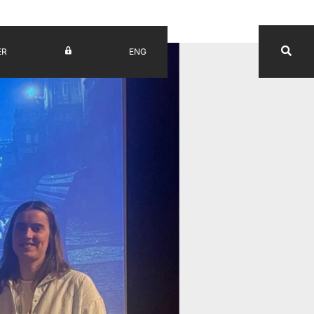
ER
ENG
UV