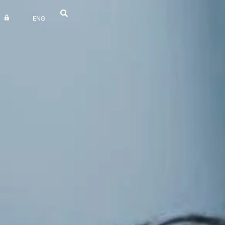
ENG
UV