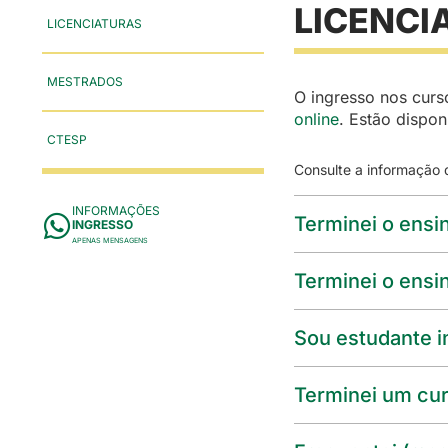
LICENCI
LICENCIATURAS
MESTRADOS
O ingresso nos curs
online
. Estão dispon
CTESP
Consulte a informação 
INFORMAÇÕES
Terminei o ensi
INGRESSO
APENAS MENSAGENS
Terminei o ensi
Sou estudante i
Terminei um cur