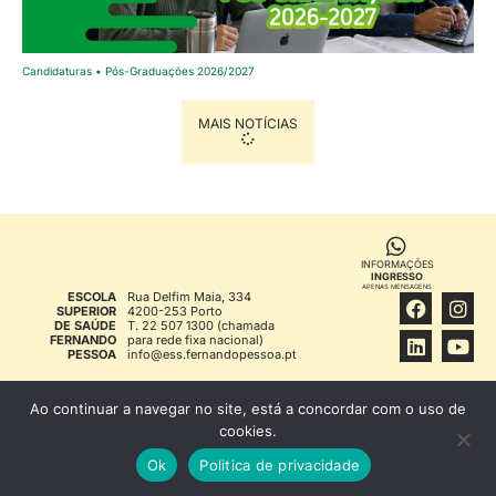
Candidaturas • Pós-Graduações 2026/2027
MAIS NOTÍCIAS
INFORMAÇÕES
INGRESSO
APENAS MENSAGENS
ESCOLA
Rua Delfim Maia, 334
SUPERIOR
4200-253 Porto
DE SAÚDE
T. 22 507 1300 (chamada
FERNANDO
para rede fixa nacional)
PESSOA
info@ess.fernandopessoa.pt
FFP © 1994
INFORMAÇÃO LEGAL
Ao continuar a navegar no site, está a concordar com o uso de
cookies.
Ok
Politica de privacidade