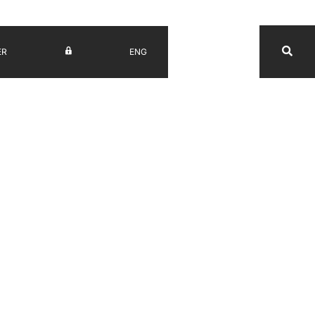
ER
ENG
UV
da Fala