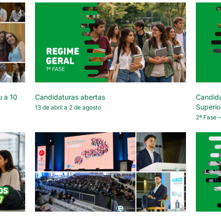
u a 10
Candidaturas abertas
Candida
Superio
13 de abril a 2 de agosto
2ª Fase –