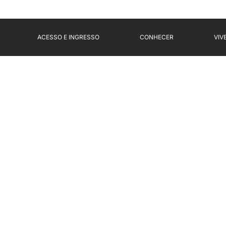
ACESSO E INGRESSO
CONHECER
VIV
ropeu do Terapeuta 