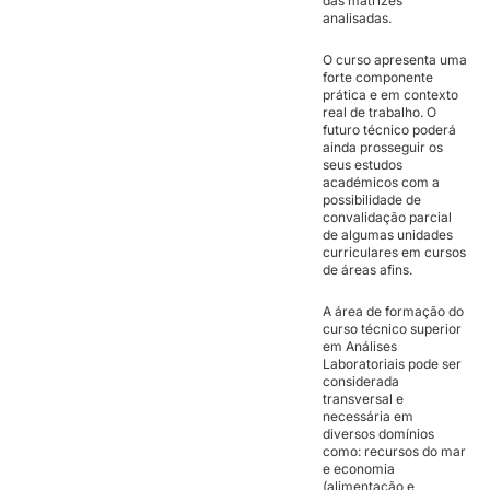
das matrizes
analisadas.
O curso apresenta uma
forte componente
prática e em contexto
real de trabalho. O
futuro técnico poderá
ainda prosseguir os
seus estudos
académicos com a
possibilidade de
convalidação parcial
de algumas unidades
curriculares em cursos
de áreas afins.
A área de formação do
curso técnico superior
em Análises
Laboratoriais pode ser
considerada
transversal e
necessária em
diversos domínios
como: recursos do mar
e economia
(alimentação e