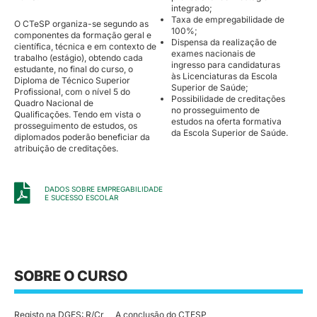
integrado;
Taxa de empregabilidade de
O CTeSP organiza-se segundo as
100%;
componentes da formação geral e
Dispensa da realização de
científica, técnica e em contexto de
exames nacionais de
trabalho (estágio), obtendo cada
ingresso para candidaturas
estudante, no final do curso, o
às Licenciaturas da Escola
Diploma de Técnico Superior
Superior de Saúde;
Profissional, com o nível 5 do
Possibilidade de creditações
Quadro Nacional de
no prosseguimento de
Qualificações. Tendo em vista o
estudos na oferta formativa
prosseguimento de estudos, os
da Escola Superior de Saúde.
diplomados poderão beneficiar da
atribuição de creditações.
DADOS SOBRE EMPREGABILIDADE
E SUCESSO ESCOLAR
SOBRE O CURSO
Registo na DGES: R/Cr
A conclusão do CTESP