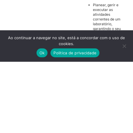
Planear, gerir e
executar as
atividades
correntes de um
laboratório,
garantindo o seu
funcionamento
Ao continuar a navegar no site, está a concordar com o uso de
de acordo com
as normas de
cookies.
segurança e
qualidade.
Ok
Politica de privacidade
Executar
análises
químicas e
microbiológicas,
em laboratórios
de controlo de
qualidade, de
empresas
industriais de
análises de
águas,
alimentos,
medicamentos
ou com
atividades de
I&D.