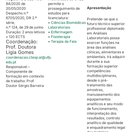
84/2020 de
permite o
Apresentação
20/05/2020
prosseguimento de
Despacho n.º
estudos para
6705/2020, DR 2.ª
licenciatura:
Pretende-se que o
série,
•
Ciências Biomédicas
futuro técnico superior
n.º 124, de 29 de junho
Laboratoriais
profissional diplomado
Duração: 2 anos letivos
•
Enfermagem
em Análises
• 120 ECTS
•
Fisioterapia
Laboratoriais possa
Coordenação:
•
Terapia da Fala
exercer funções na
Prof. Doutora
área das análises
Lígia Gomes
clínicas, alimentares e
ambientais. Irá adquirir
coordenacao.ctesp.al@ufp.
durante a sua
edu.pt
formação superior
Responsável –
competências
Componente de
multidisciplinares,
formação em contexto
desde o pré-
de trabalho: Prof.
tratamento das
Doutor Sérgio Barreira
amostras,
manuseamento dos
equipamentos
analíticos e seu modo
de funcionamento,
interpretação dos
resultados, controlo
analítico de qualidade
e enquadramento legal