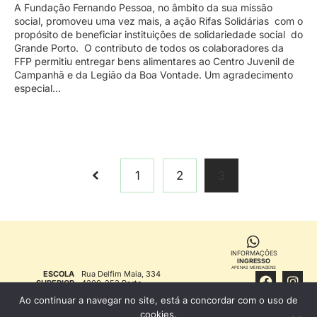
A Fundação Fernando Pessoa, no âmbito da sua missão
social, promoveu uma vez mais, a ação Rifas Solidárias com o
propósito de beneficiar instituições de solidariedade social do
Grande Porto. O contributo de todos os colaboradores da
FFP permitiu entregar bens alimentares ao Centro Juvenil de
Campanhã e da Legião da Boa Vontade. Um agradecimento
especial…
1
2
3
INFORMAÇÕES
INGRESSO
APENAS MENSAGENS
ESCOLA
Rua Delfim Maia, 334
SUPERIOR
4200-253 Porto
DE SAÚDE
T. 22 507 1300 (chamada
Ao continuar a navegar no site, está a concordar com o uso de
FERNANDO
para rede fixa nacional)
PESSOA
info@ess.fernandopessoa.pt
cookies.