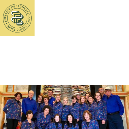
Etiqueta:
15 de setembro |
17h00 | Anfiteatro Grego da
UFP (sede) | Entrada Livre.