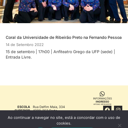
Coral da Universidade de Ribeirão Preto na Fernando Pessoa
14 de Setembro 2022
15 de setembro | 17h00 | Anfiteatro Grego da UFP (sede) |
Entrada Livre.
INFORMAÇÕES
INGRESSO
APENAS MENSAGENS
ESCOLA
Rua Delfim Maia, 334
SUPERIOR
4200-253 Porto
DE SAÚDE
T. 22 507 1300 (chamada
Ao continuar a navegar no site, está a concordar com o uso de
FERNANDO
para rede fixa nacional)
PESSOA
info@ess.fernandopessoa.pt
cookies.