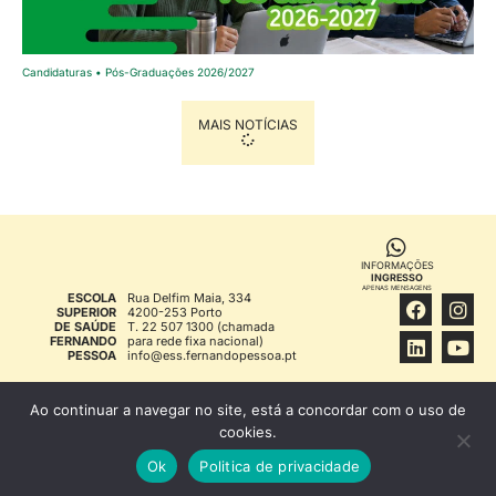
Candidaturas • Pós-Graduações 2026/2027
MAIS NOTÍCIAS
INFORMAÇÕES
INGRESSO
APENAS MENSAGENS
ESCOLA
Rua Delfim Maia, 334
SUPERIOR
4200-253 Porto
DE SAÚDE
T. 22 507 1300 (chamada
FERNANDO
para rede fixa nacional)
PESSOA
info@ess.fernandopessoa.pt
FFP © 1994
INFORMAÇÃO LEGAL
Ao continuar a navegar no site, está a concordar com o uso de
cookies.
Ok
Politica de privacidade