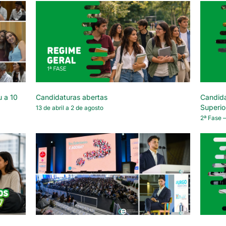
u a 10
Candidaturas abertas
Candida
Superio
13 de abril a 2 de agosto
2ª Fase –