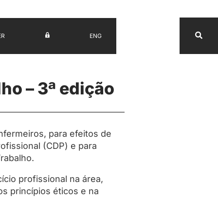
ER
ENG
UV
o – 3ª edição
fermeiros, para efeitos de
ofissional (CDP) e para
rabalho.
io profissional na área,
s princípios éticos e na