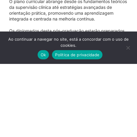
O plano curricular abrange desde os fundamentos teóricos
da supervisão clínica até estratégias avançadas de
orientação prática, promovendo uma aprendizagem
integrada e centrada na melhoria contínua.
Os diplomados desta pós-graduação estarão preparados
para:
Ao continuar a navegar no site, está a concordar com o uso de
cookies.
Supervisionar eficazmente estudantes em estágios
clínicos;
Ok
Politica de privacidade
Orientar colegas em contextos de prática
profissional;
Fomentar ambientes de aprendizagem colaborativa
e reflexiva;
Garantir a qualidade e segurança dos cuidados
prestados.
A candidaturas devem ser realizadas até
31 de dezembro
de 2025
em:
https://inforestudante.ufp.pt/