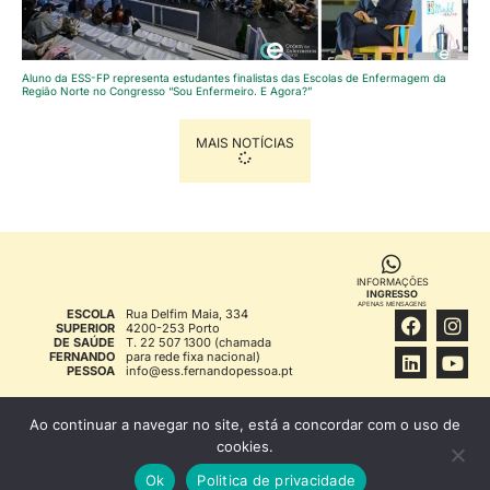
Aluno da ESS-FP representa estudantes finalistas das Escolas de Enfermagem da
Região Norte no Congresso “Sou Enfermeiro. E Agora?”
MAIS NOTÍCIAS
INFORMAÇÕES
INGRESSO
APENAS MENSAGENS
ESCOLA
Rua Delfim Maia, 334
SUPERIOR
4200-253 Porto
DE SAÚDE
T. 22 507 1300 (chamada
FERNANDO
para rede fixa nacional)
PESSOA
info@ess.fernandopessoa.pt
FFP © 1994
INFORMAÇÃO LEGAL
Ao continuar a navegar no site, está a concordar com o uso de
cookies.
Ok
Politica de privacidade