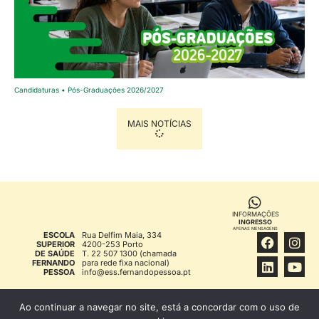
Candidaturas • Pós-Graduações 2026/2027
MAIS NOTÍCIAS
INFORMAÇÕES
INGRESSO
APENAS MENSAGENS
ESCOLA
Rua Delfim Maia, 334
SUPERIOR
4200-253 Porto
DE SAÚDE
T. 22 507 1300 (chamada
FERNANDO
para rede fixa nacional)
PESSOA
info@ess.fernandopessoa.pt
FFP © 1994
INFORMAÇÃO LEGAL
Ao continuar a navegar no site, está a concordar com o uso de