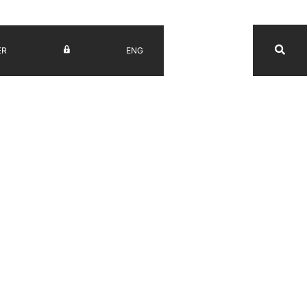
ER
ENG
UV