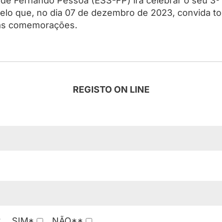
de Fernando Pessoa (ESS-FP) irá celebrar o seu 3º 
elo que, no dia 07 de dezembro de 2023, convida t
nas comemorações.
REGISTO ON LINE
?
SIM*
NÃO**