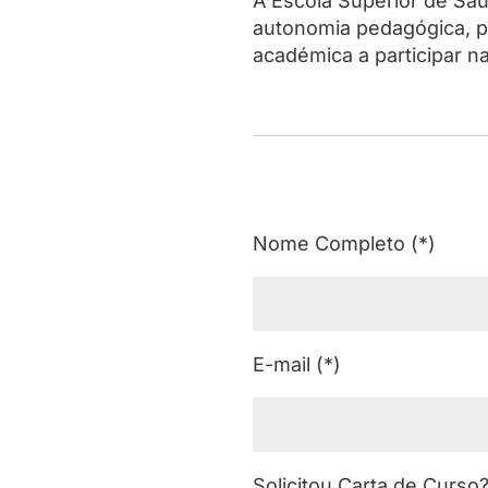
A Escola Superior de Saú
autonomia pedagógica, p
académica a participar 
Nome Completo (*)
E-mail (*)
Solicitou Carta de Curso