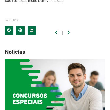
São todos(as) muito bem-vindos(as)!
PARTILHAR
Notícias