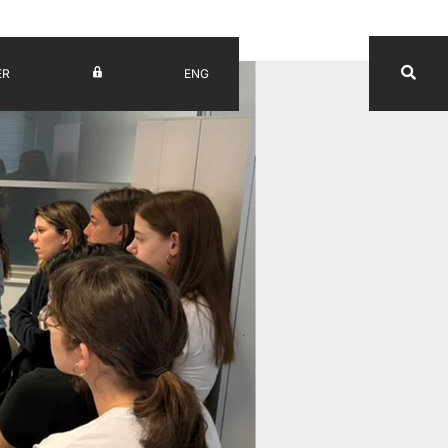
ER
ENG
UV