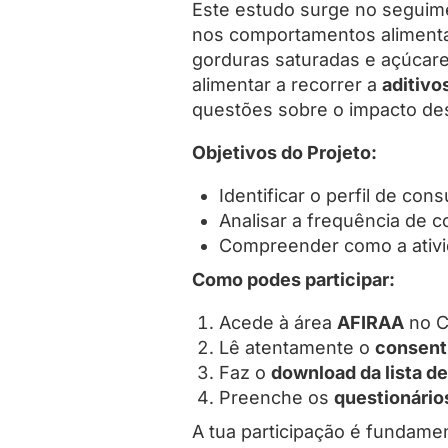
Este estudo surge no seguim
nos comportamentos alimentar
gorduras saturadas e açúcare
alimentar a recorrer a
aditivo
questões sobre o impacto de
Objetivos do Projeto:
Identificar o perfil de co
Analisar a frequência de c
Compreender como a ativid
Como podes participar:
Acede à área
AFIRAA
no C
Lê atentamente o
consent
Faz o
download da lista d
Preenche os
questionário
A tua participação é fundamen