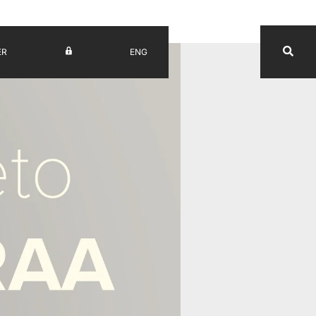
ER
ENG
UV