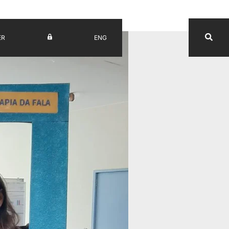
ER
ENG
UV