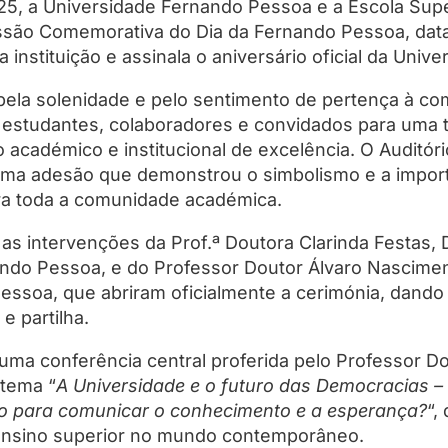
025, a Universidade Fernando Pessoa e a Escola Sup
são Comemorativa do Dia da Fernando Pessoa, data
instituição e assinala o aniversário oficial da Unive
la solenidade e pelo sentimento de pertença à co
 estudantes, colaboradores e convidados para uma
 académico e institucional de excelência. O Auditó
ma adesão que demonstrou o simbolismo e a import
ra toda a comunidade académica.
 as intervenções da Prof.ª Doutora Clarinda Festas, 
ndo Pessoa, e do Professor Doutor Álvaro Nasciment
essoa, que abriram oficialmente a cerimónia, dando
 partilha.
ma conferência central proferida pelo Professor D
 tema “
A Universidade e o futuro das Democracias 
o para comunicar o conhecimento e a esperança?
“,
o ensino superior no mundo contemporâneo.