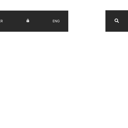
ER
ENG
UV