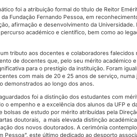
co foi a atribuição formal do título de Reitor Emér
te da Fundação Fernando Pessoa, em reconhecimento
ão, afirmação e desenvolvimento da Universidade. 
rcurso académico e científico, bem como ao legado
a um tributo aos docentes e colaboradores falecidos 
to de docentes que, pelo seu mérito académico e 
gnificativa para o prestígio da instituição. Foram i
centes com mais de 20 e 25 anos de serviço, numa j
o demonstrados ao longo dos anos.
uardados foi a distinção dos estudantes com méri
ando o empenho e a excelência dos alunos da UFP e
 bolsas de estudo por mérito atribuídas pela Direç
artas doutorais, a mais elevada distinção académi
dicação dos novos doutorados. A cerimónia contempl
 Pessoa”, este último dedicado ao desporto associa