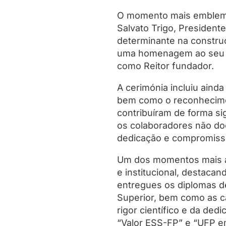
O momento mais emblemáti
Salvato Trigo, Presiden
determinante na construç
uma homenagem ao seu pe
como Reitor fundador.
A cerimónia incluiu aind
bem como o reconhecimen
contribuíram de forma si
os colaboradores não do
dedicação e compromiss
Um dos momentos mais ag
e institucional, destac
entregues os diplomas de
Superior, bem como as c
rigor científico e da de
“Valor ESS-FP” e “UFP em