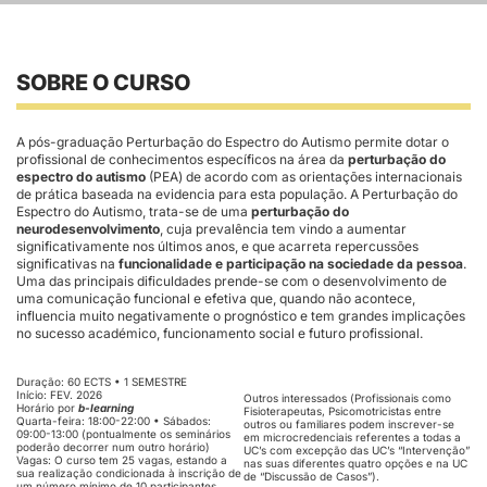
SOBRE O CURSO
A pós-graduação Perturbação do Espectro do Autismo permite dotar o
profissional de conhecimentos específicos na área da
perturbação do
espectro do autismo
(PEA) de acordo com as orientações internacionais
de prática baseada na evidencia para esta população. A Perturbação do
Espectro do Autismo, trata-se de uma
perturbação do
neurodesenvolvimento
, cuja prevalência tem vindo a aumentar
significativamente nos últimos anos, e que acarreta repercussões
significativas na
funcionalidade e participação na sociedade da pessoa
.
Uma das principais dificuldades prende-se com o desenvolvimento de
uma comunicação funcional e efetiva que, quando não acontece,
influencia muito negativamente o prognóstico e tem grandes implicações
no sucesso académico, funcionamento social e futuro profissional.
Duração: 60 ECTS • 1 SEMESTRE
Início: FEV. 2026
Outros interessados (Profissionais como
Horário por
b-learning
Fisioterapeutas, Psicomotricistas entre
Quarta-feira: 18:00-22:00 • Sábados:
outros ou familiares podem inscrever-se
09:00-13:00 (pontualmente os seminários
em microcredenciais referentes a todas a
poderão decorrer num outro horário)
UC’s com excepção das UC’s “Intervenção”
Vagas: O curso tem 25 vagas, estando a
nas suas diferentes quatro opções e na UC
sua realização condicionada à inscrição de
de “Discussão de Casos”).
um número mínimo de 10 participantes.