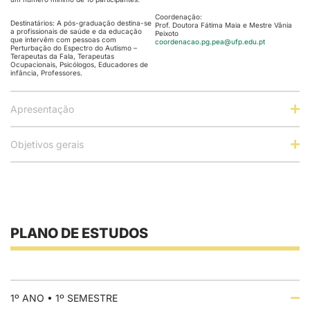
Coordenação:
Destinatários: A pós-graduação destina-se
Prof. Doutora Fátima Maia e Mestre Vânia
a profissionais de saúde e da educação
Peixoto
que intervêm com pessoas com
coordenacao.pg.pea@ufp.edu.pt
Perturbação do Espectro do Autismo –
Terapeutas da Fala, Terapeutas
Ocupacionais, Psicólogos, Educadores de
infância, Professores.
Apresentação
Objetivos gerais
PLANO DE ESTUDOS
1º ANO • 1º SEMESTRE