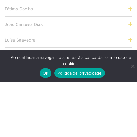
Fátima Coelho
João Canossa Dias
Luísa Saavedra
Pedro Melo Pestana
Ao continuar a navegar no site, está a concordar com o uso de
cookies.
Rita Alegria
Ok
Politica de privacidade
Susana Marinho
Andreia Castro
Alexandra Fernandes
Ana Costa