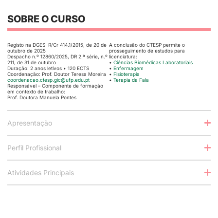
SOBRE O CURSO
Registo na DGES: R/Cr 414.1/2015, de 20 de
A conclusão do CTESP permite o
outubro de 2025
prosseguimento de estudos para
Despacho n.º 12860/2025, DR 2.ª série, n.º
licenciatura:
211, de 31 de outubro
•
Ciências Biomédicas Laboratoriais
Duração: 2 anos letivos • 120 ECTS
•
Enfermagem
Coordenação: Prof. Doutor Teresa Moreira
•
Fisioterapia
coordenacao.ctesp.gic@ufp.edu.
pt
•
Terapia da Fala
Responsável – Componente de formação
em contexto de trabalho:
Prof. Doutora Manuela Pontes
Apresentação
Perfil Profissional
Atividades Principais