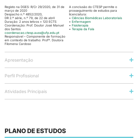
Registo na DGES: R/Cr 29/2020, de 31 de
A conclusão do CTESP permite o
março de 2020
prosseguimento de estudos para
Despacho n.º 4852/2020,
licenciatura:
DR 2.ª série, n.º 79, de 22 de abril
•
Ciências Biomédicas Laboratoriais
Duração: 2 anos letivos • 120 ECTS
•
Enfermagem
Coordenação: Prof. Doutor José Manuel
•
Fisioterapia
dos Santos
•
Terapia da Fala
coordenacao.ctesp.auss@ufp.
edu.pt
Responsável – Componente de formação
em contexto de trabalho: Profª. Doutora
Filomena Cardoso
Apresentação
Perfil Profissional
Atividades Principais
PLANO DE ESTUDOS