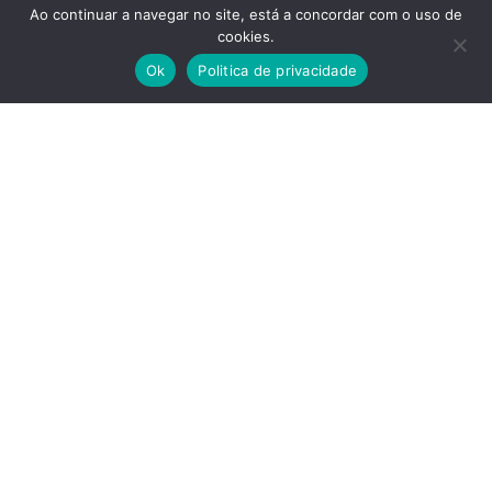
CANDIDATURAS
Ao continuar a navegar no site, está a concordar com o uso de
cookies.
Quem pode candidatar-se a
Vagas 26/27:
33
Ok
Politica de privacidade
CTeSP
Condições de Candidatura
aqui
Candidatura
online
.
Os titulares de um curso de
ensino secundário ou de
Mais informações em:
habilitação legalmente
ingresso@fundacaofernandopessoa.pt
equivalente (com ou sem
exames nacionais);
Os que tenham sido
aprovados nas provas
especialmente adequadas
destinadas para avaliar a
capacidade para a
frequência do ensino
superior dos candidatos com
mais de 23 anos;
Os titulares de um diploma de
especialização tecnológica,
de um diploma de técnico
superior profissional ou de
um grau de ensino superior,
que pretendam a sua
requalificação profissional.