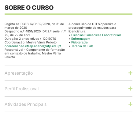
SOBRE O CURSO
Registo na DGES: R/Cr 32/2020, de 31 de
A conclusão do CTESP permite o
março de 2020
prosseguimento de estudos para
Despacho n.º 4851/2020, DR 2.ª série, n.º
licenciatura:
79, de 22 de abril
•
Ciências Biomédicas Laboratoriais
Duração: 2 anos letivos • 120 ECTS
•
Enfermagem
Coordenação: Mestre Vânia Peixoto
•
Fisioterapia
coordenacao.ctesp.acane@ufp.
edu.pt
•
Terapia da Fala
Responsável – Componente de formação
em contexto de trabalho: Mestre Vânia
Peixoto
Apresentação
Perfil Profissional
Atividades Principais