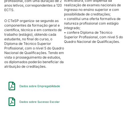
licenciatura, com dispensa da
profissional, com uma duração de 2
realização de exames nacionais de
anos letivos, correspondentes a 120
ingresso no ensino superior e com
ECTS.
possibilidade de creditações;
• constitui uma oferta formativa de
O CTeSP organiza-se segundo as
natureza profissional com estágio
componentes da formação geral e
integrado;
científica, técnica e em contexto de
• confere Diploma de Técnico
trabalho (estágio), obtendo cada
Superior Profissional, com nível 5 do
estudante, no final do curso, o
Quadro Nacional de Qualificações.
Diploma de Técnico Superior
Profissional, com o nível 5 do Quadro
Nacional de Qualificações. Tendo em
vista o prosseguimento de estudos,
os diplomados poderão beneficiar da
atribuição de creditações.
Dados sobre Empregabilidade
Dados sobre Sucesso Escolar