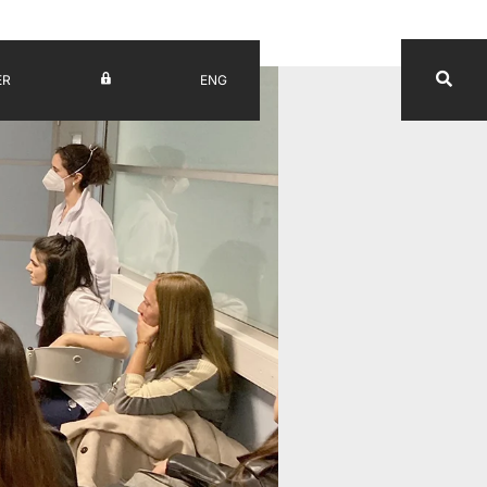
ER
ENG
UV