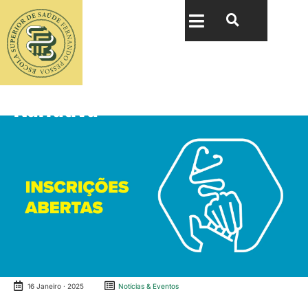
Category
Notícias
2ª Edição do curso Medicina
Narrativa
16 Janeiro · 2025
Notícias & Eventos